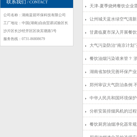
联系我们
/ CONTACT
天津-夏季烧烤餐饮企业
公司名称：湖南蓝箭环保科技有限公司
让州城天蓝水绿空气清新
工厂地址：中国(湖南)自由贸易试验区长
沙片区长沙经开区区块宾塘路5号
甘肃临夏市深入开展餐饮
服务热线：0731-86808679
大气污染防治“南京计划”
餐饮油烟污染谁来管？ 
湖南省加快完善环保产业
郑州审议大气防治条例 
中华人民共和国环境保护
分析安装排烟风机的过程
餐饮厨房油烟净化器常规