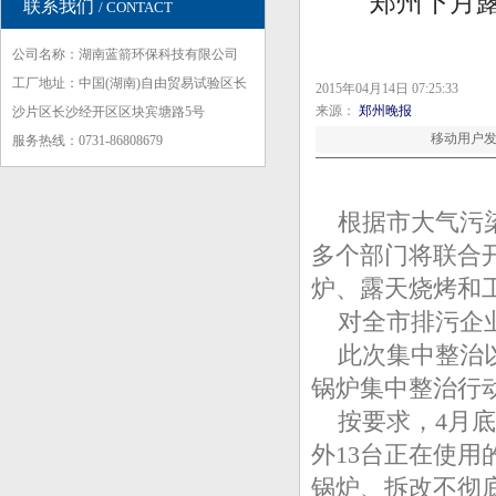
郑州下月露
联系我们
/ CONTACT
公司名称：湖南蓝箭环保科技有限公司
工厂地址：中国(湖南)自由贸易试验区长
2015年04月14日 07:25:33
来源：
郑州晚报
沙片区长沙经开区区块宾塘路5号
移动用户发
服务热线：0731-86808679
根据市大气污染
多个部门将联合
炉、露天烧烤和
对全市排污企
此次集中整治以
锅炉集中整治行
按要求，4月底
外13台正在使
锅炉、拆改不彻